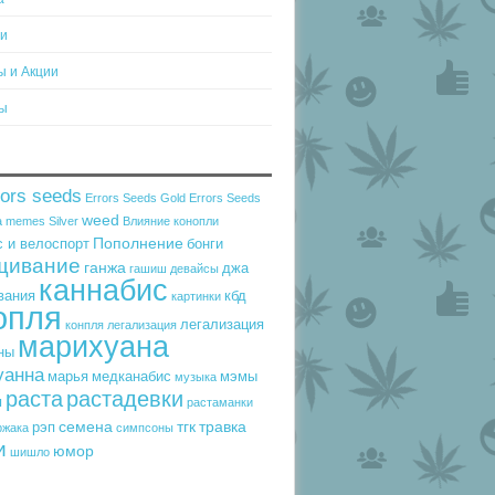
ти
ы и Акции
ы
rors seeds
Errors Seeds Gold
Errors Seeds
weed
a
memes
Silver
Влияние конопли
Пополнение
 и велоспорт
бонги
щивание
ганжа
джа
гашиш
девайсы
каннабис
вания
кбд
картинки
опля
легализация
конпля
легализация
марихуана
ны
уанна
марья
медканабис
мэмы
музыка
раста
растадевки
ы
растаманки
семена
тгк
травка
рэп
ржака
симпсоны
и
юмор
шишло