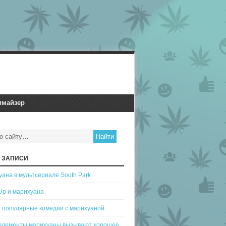
имайзер
 ЗАПИСИ
ана в мультсериале South Park
Up и марихуана
 популярные комедии с марихуаной
 элементы марихуаны вызывают хорошее