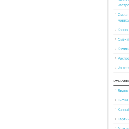
настр
Смешн
марих
Канна
Смех 
Комики
Распр
Из чег
РУБРИК
Видео
Гифки
Канна
Карти
Музык