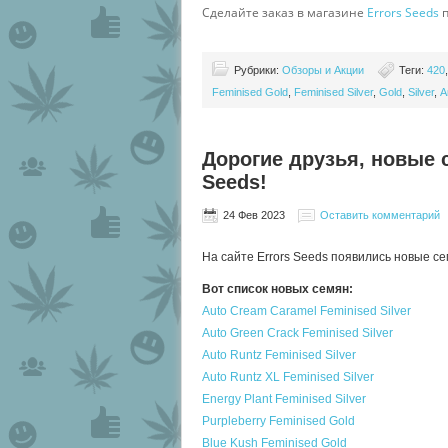
Сделайте заказ в магазине
Errors Seeds
п
Рубрики:
Обзоры и Акции
Теги:
420
Feminised Gold
,
Feminised Silver
,
Gold
,
Silver
,
А
Дорогие друзья, новые с
Seeds!
24 Фев 2023
Оставить комментарий
На сайте Errors Seeds появились новые семе
Вот список новых семян:
Auto Cream Caramel Feminised Silver
Auto Green Crack Feminised Silver
Auto Runtz Feminised Silver
Auto Runtz XL Feminised Silver
Energy Plant Feminised Silver
Purpleberry Feminised Gold
Blue Kush Feminised Gold