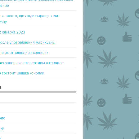
оение
ые места, где люди выращивали
уану
-Ярмарка 2023
после употребления марихуаны
 и их отношение к конопле
остраненные стереотипы о конопле
о состоит шишка конопли
И
бис
нки
а