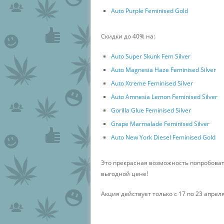
Auto Purple Feminised Gold
Скидки до 40% на:
Auto Super Skunk Fem Silver
Auto Magnesia Haze Feminised Silver
Auto Xtreme Feminised Silver
Auto Amnesia Lemon Feminised Silver
Gorilla Glue Feminised Silver
Grape Marmalade Feminised Silver
Auto New York Diesel Feminised Gold
Это прекрасная возможность попробоват
выгодной цене!
Акция действует только c 17 по 23 апреля