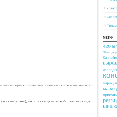
новос
Обзор
Фильм
МЕТКИ
420
er
Silver
ganj
Каннабис
выра
исследо
кон
марихуа
ь новые сорта конопли или пополнить свою коллекцию по
марих
прикол
регги
 (включительно), так что не упустите свой шанс на скидку.
шишк