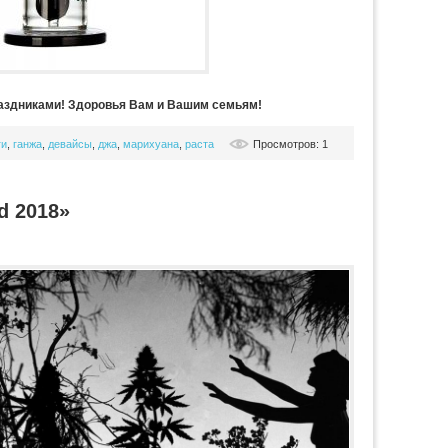
аздниками! Здоровья Вам и Вашим семьям!
ги
,
ганжа
,
девайсы
,
джа
,
марихуана
,
раста
Просмотров: 1
d 2018»