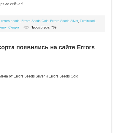
рямо сейчас!
,
errors seeds
,
Errors Seeds Gold
,
Errors Seeds Silver
,
Feminised
,
кция
,
Скидка
Просмотров: 769
орта появились на сайте Errors
на от Errors Seeds Silver и Errors Seeds Gold.