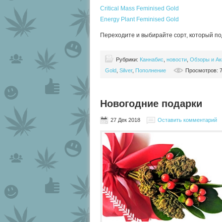
Critical Mass Feminised Gold
Energy Plant Feminised Gold
Переходите и выбирайте сорт, который по
Рубрики:
Каннабис
,
новости
,
Обзоры и Ак
Gold
,
Silver
,
Пополнение
Просмотров: 
Новогодние подарки
27 Дек 2018
Оставить комментарий