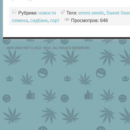
Рубрики:
новости
Теги:
errors seeds
,
Sweet See
семена
,
сидбанк
,
сорт
Просмотров: 646
JAHFUNNY.NET © 2013 -2018 · ALL RIGHTS RESERVED