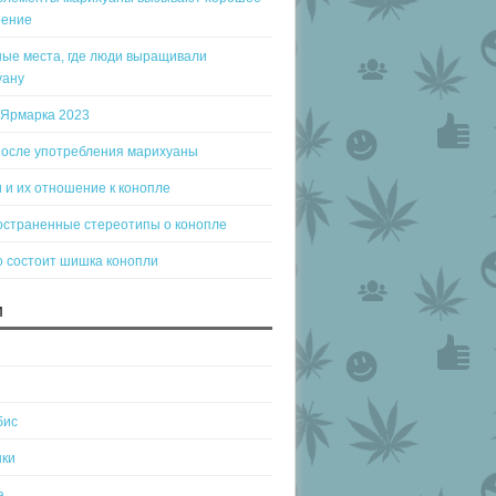
оение
ые места, где люди выращивали
уану
-Ярмарка 2023
после употребления марихуаны
 и их отношение к конопле
остраненные стереотипы о конопле
о состоит шишка конопли
И
бис
нки
а