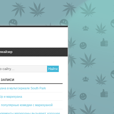
имайзер
 ЗАПИСИ
ана в мультсериале South Park
Up и марихуана
 популярные комедии с марихуаной
 элементы марихуаны вызывают хорошее