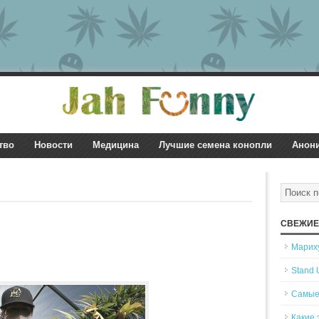
тво
Новости
Медицина
Лучшие семена конопли
Анон
СВЕЖИЕ
Мариху
Stand 
Самые
Какие