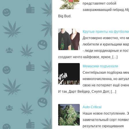
представляет собой
завораживающий гибрид Afg
Big Bud.
Крутые принты на футболк
Достоверно известно, что м
любители и курильщики ма
- люди неординарные и по
создают нечто кайфовое, яркое, […]
Мемасики подъехали
Сентябрьская подборка ме
немногочисленна, но актуа
свою не потеряет ещё очень
И так, Дарт Вейдер, Снупп Догг, […]
Auto Critical
Наше новое поступление. 
замечательный сорт появил
результате скрещивания