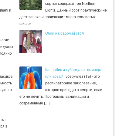
сортов содержат ген Northern
hani и
Lights. Данный сорт практически не
дает запаха и производит много смолистых
шишек
и
Обои на рабочий стол
ногие
рихуаны
стоянно
Каннабис и туберкулез: помощь
масиков
или вред?
Туберкулез (ТБ) - это
льность
респираторное заболевание,
 долго.
которое приводит к смерти, если
его не лечить. Программы вакцинации и
современные […]
Этот
ся в