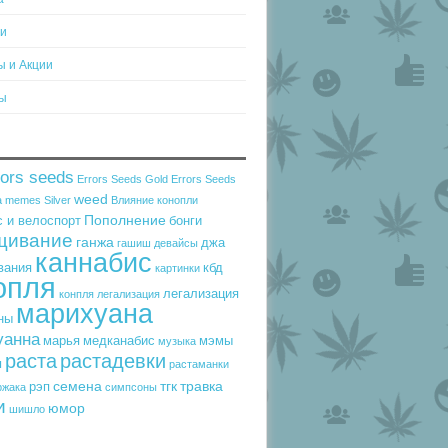
ти
ы и Акции
ы
rors seeds
Errors Seeds Gold
Errors Seeds
weed
a
memes
Silver
Влияние конопли
Пополнение
 и велоспорт
бонги
щивание
ганжа
джа
гашиш
девайсы
каннабис
вания
кбд
картинки
опля
легализация
конпля
легализация
марихуана
ны
уанна
марья
медканабис
мэмы
музыка
раста
растадевки
ы
растаманки
семена
тгк
травка
рэп
ржака
симпсоны
и
юмор
шишло