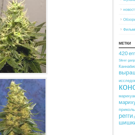
новос
Обзор
Фильм
МЕТКИ
420
er
Silver
ganj
Каннабис
выра
исследо
кон
марихуа
марих
прикол
регги
шишк