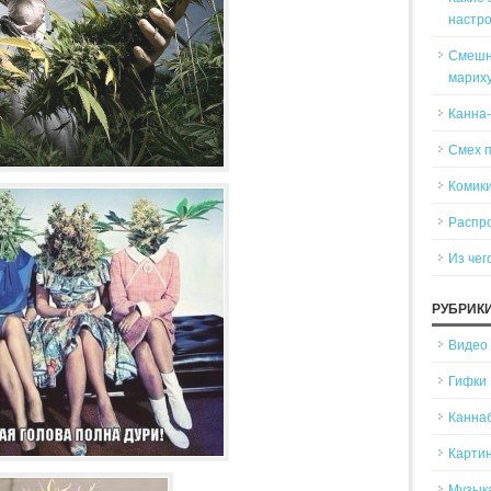
настр
Смешн
марих
Канна
Смех 
Комики
Распр
Из чег
РУБРИК
Видео
Гифки
Канна
Карти
Музык