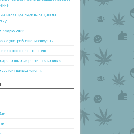
оение
ые места, где люди выращивали
уану
-Ярмарка 2023
после употребления марихуаны
 и их отношение к конопле
остраненные стереотипы о конопле
о состоит шишка конопли
И
бис
нки
а