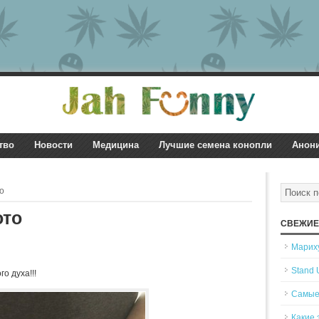
тво
Новости
Медицина
Лучшие семена конопли
Анон
о
ото
СВЕЖИЕ
Мариху
Stand 
о духа!!!
Самые
Какие