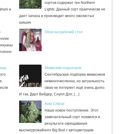
сортов содержат ген Northern
hani и
Lights. Данный сорт практически не
дает запаха и производит много смолистых
шишек
и
Обои на рабочий стол
ногие
рихуаны
стоянно
мощь
Мемасики подъехали
 это
Сентябрьская подборка мемасиков
е,
немногочисленна, но актуальность
 если
свою не потеряет ещё очень долго.
И так, Дарт Вейдер, Снупп Догг, […]
Auto Critical
Наше новое поступление. Этот
замечательный сорт появился в
результате скрещивания
высокоурожайного Big Bud с автоцветущим