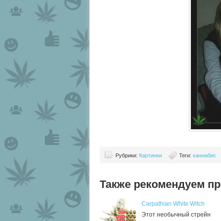
Рубрики:
Картинки
Теги:
каннабис
Также рекомендуем пр
Carpathian White Witch
Этот необычный стрейн