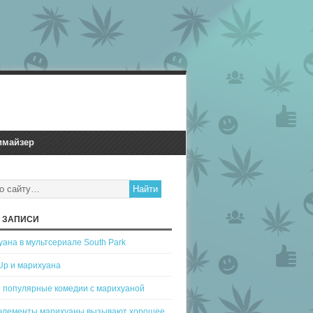
имайзер
 ЗАПИСИ
ана в мультсериале South Park
Up и марихуана
 популярные комедии с марихуаной
 элементы марихуаны вызывают хорошее