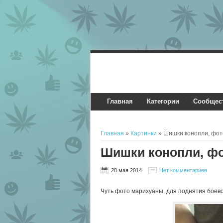
Главная
Категории
Сообщес
Главная
»
Картинки
» Шишки конопли, фот
Шишки конопли, ф
28 мая 2014
Нет комментариев
Чуть фото марихуаны, для поднятия боевог