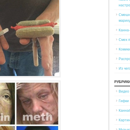
настр
Смешн
марих
Канна
Смех 
Комики
Распр
Из чег
РУБРИК
Видео
Гифки
Канна
Карти
Музык