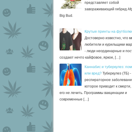
представляет собой
завораживающий гибрид Afg
Big Bud.
Крутые принты на футболк
Достоверно известно, что м
любители и курильщики ма
- люди неординарные и по
создают нечто кайфовое, яркое, […]
Каннабис и туберкулез: по
или вред?
Туберкулез (ТБ) -
респираторное заболевани
которое приводит к смерти,
его не лечить. Программы вакцинации и
современные […]