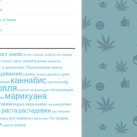
ти
ы и Акции
ы
rors seeds
Errors Seeds Gold
Errors Seeds
weed
a
memes
Silver
Влияние конопли
Пополнение
 и велоспорт
бонги
щивание
ганжа
джа
гашиш
девайсы
каннабис
вания
кбд
картинки
опля
легализация
конпля
легализация
марихуана
ны
уанна
марья
медканабис
мэмы
музыка
раста
растадевки
ы
растаманки
семена
тгк
травка
рэп
ржака
симпсоны
и
юмор
шишло