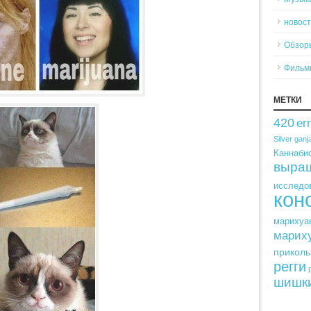
новос
Обзор
Фильм
МЕТКИ
420
er
Silver
ganj
Каннабис
выра
исследо
кон
марихуа
марих
прикол
регги
шишк