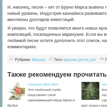
И, наконец, песня – хит от Бруно Марса вывела 
новый уровень. Индустрия каннабиса развиваетс
миллионы долларов инвестиций.
Я уверен, что будут появляется много новых му
композиций, посвященных марихуане. Если вы 
любимой песне хотите дополнить этот список, н
комментариях.
Рубрики:
Музыка
Теги:
музыка
,
регги
,
рэп
Также рекомендуем прочитать
Carpathian White Witch
Aut
Этот необычный стрейн
Бол
представляет собой
сор
завораживающий гибрид Afghani и
Lig
Big Bud.
дает запаха и про