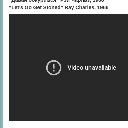
“Давай обкуримся” Рэй Чарльз, 1966
“Let’s Go Get Stoned” Ray Charles, 1966