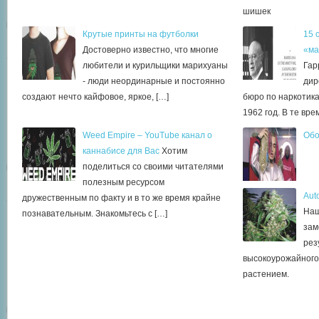
шишек
Крутые принты на футболки
15 
Достоверно известно, что многие
«ма
любители и курильщики марихуаны
Гар
- люди неординарные и постоянно
дир
создают нечто кайфовое, яркое, […]
бюро по наркотика
1962 год. В те вр
Weed Empire – YouTube канал о
Обо
каннабисе для Вас
Хотим
поделиться со своими читателями
полезным ресурсом
Auto
дружественным по факту и в то же время крайне
Наш
познавательным. Знакомьтесь с […]
зам
рез
высокоурожайного
растением.