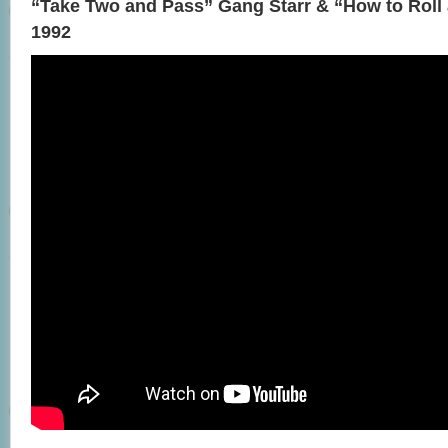
“Take Two and Pass” Gang Starr & “How to Roll
1992