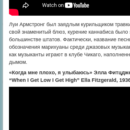
Луи Армстронг был заядлым курильщиком травки
свой знаменитый блюз, курение каннабиса было
большинстве штатов. Фактически, название песн
обозначения марихуаны среди джазовых музыкан
как музыканты играют в клубе Чикаго, наполне
дымом.
«Когда мне плохо, я улыбаюсь» Элла Фитцдже
“When I Get Low I Get High” Ella Fitzgerald, 193